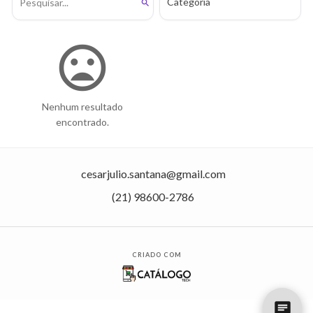
search
mood_bad
Nenhum resultado
encontrado.
cesarjulio.santana@gmail.com
(21) 98600-2786
CRIADO COM
chat