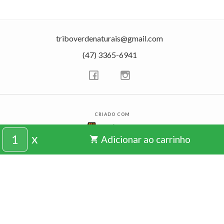
triboverdenaturais@gmail.com
(47) 3365-6941
CRIADO COM
x
Adicionar ao carrinho
shopping_cart