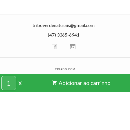
triboverdenaturais@gmail.com
(47) 3365-6941
CRIADO COM
x
Adicionar ao carrinho
shopping_cart