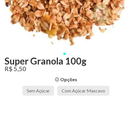
Super Granola 100g
R$ 5,50
Opções
info_outline
Sem Açúcar
Com Açúcar Mascavo