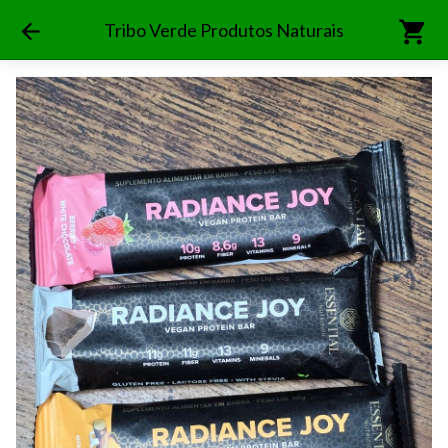
shopping_cart
arrow_back
Tribo Verde Produtos Naturais