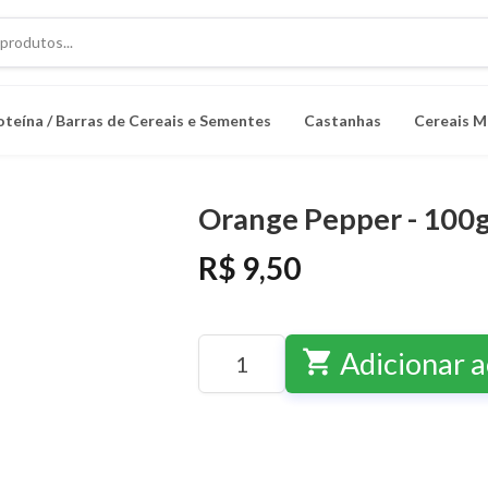
oteína / Barras de Cereais e Sementes
Castanhas
Cereais M
Orange Pepper - 100
R$ 9,50
shopping_cart
Adicionar a