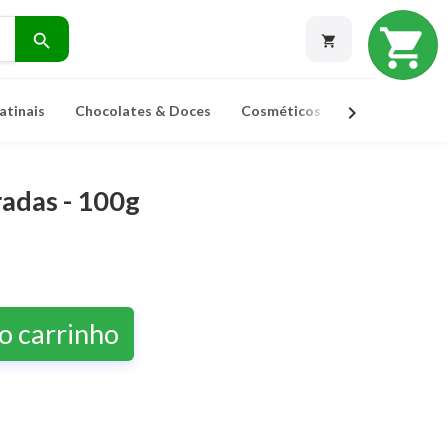
shopping_cart
search
shopping_cart
chevron_right
atinais
Chocolates & Doces
Cosméticos
Ervas Para Ch
adas - 100g
o carrinho