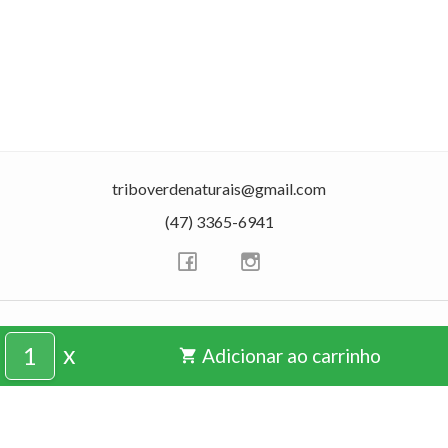
triboverdenaturais@gmail.com
(47) 3365-6941
CRIADO COM
x
Adicionar ao carrinho
shopping_cart