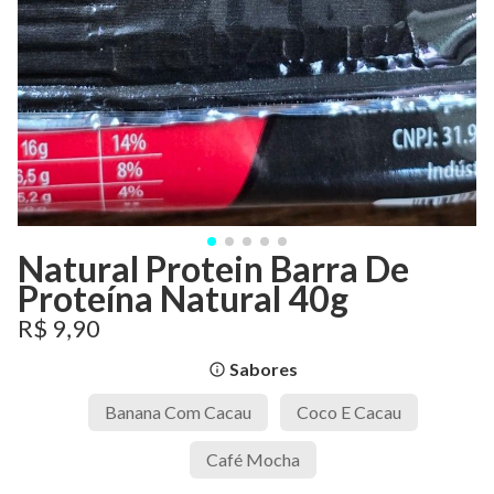
Natural Protein Barra De
Proteína Natural 40g
R$ 9,90
Sabores
info_outline
Banana Com Cacau
Coco E Cacau
Café Mocha