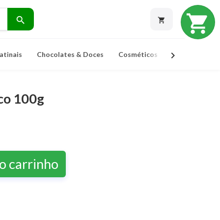
shopping_cart
search
shopping_cart
chevron_right
atinais
Chocolates & Doces
Cosméticos
Ervas Para Ch
ico 100g
o carrinho