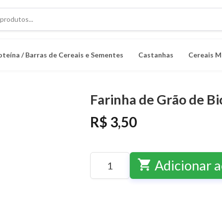
oteína / Barras de Cereais e Sementes
Castanhas
Cereais M
Farinha de Grão de B
R$ 3,50
shopping_cart
Adicionar a