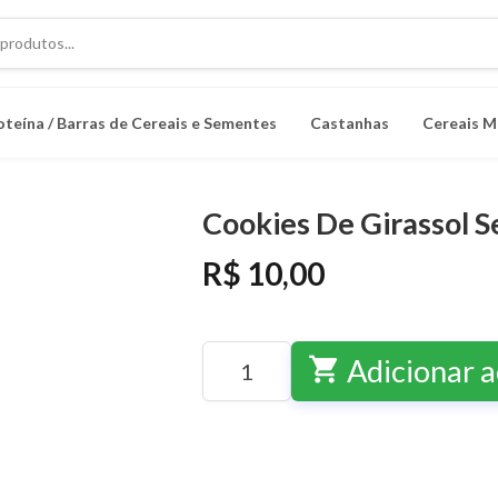
oteína / Barras de Cereais e Sementes
Castanhas
Cereais M
Cookies De Girassol S
R$ 10,00
shopping_cart
Adicionar a