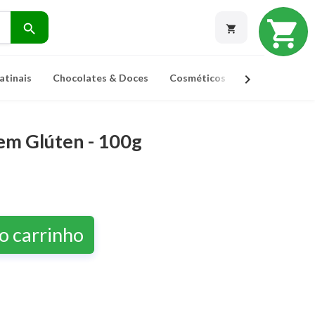
shopping_cart
search
shopping_cart
chevron_right
atinais
Chocolates & Doces
Cosméticos
Ervas Para Ch
em Glúten - 100g
o carrinho