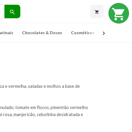
shopping_cart
search
shopping_cart
chevron_right
atinais
Chocolates & Doces
Cosméticos
Ervas Para Ch
ca e vermelha, saladas e molhos a base de
nulado, tomate em flocos, pimentão vermelho
al rosa, manjericão, cebolinha desidratada e