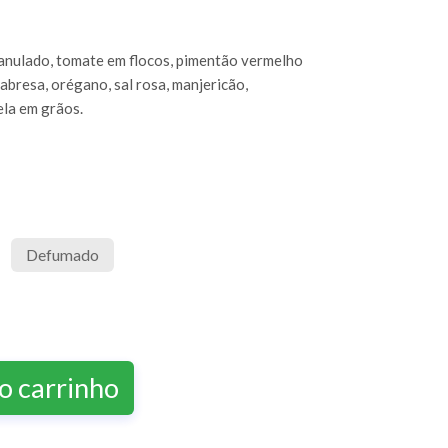
anulado, tomate em flocos, pimentão vermelho
labresa, orégano, sal rosa, manjericão,
ela em grãos.
Defumado
o carrinho