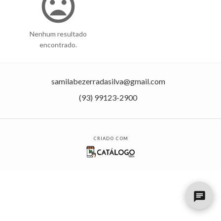
mood_bad
Nenhum resultado
encontrado.
samilabezerradasilva@gmail.com
(93) 99123-2900
CRIADO COM
chat