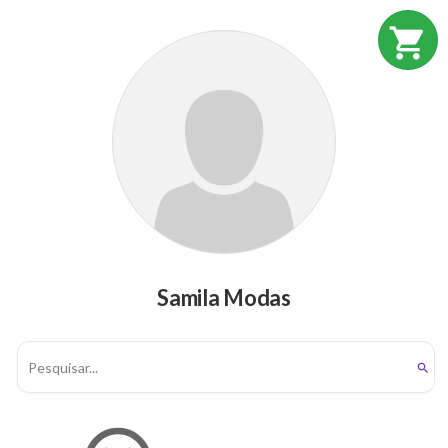
shopping_cart
Samila Modas
search