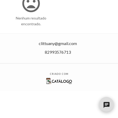
mood_bad
Nenhum resultado
encontrado.
clittuany@gmail.com
82993576713
CRIADO COM
chat