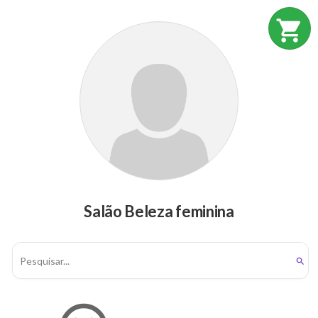
shopping_cart
Salão Beleza feminina
search