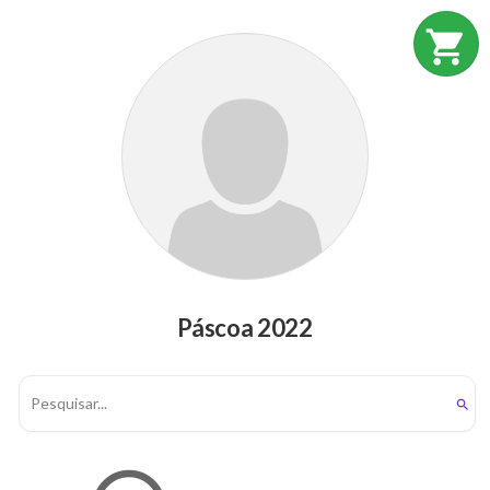
shopping_cart
Páscoa 2022
search