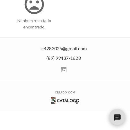
mood_bad
Nenhum resultado
encontrado.
ic4283025@gmail.com
(89) 99437-1623
CRIADO COM
chat