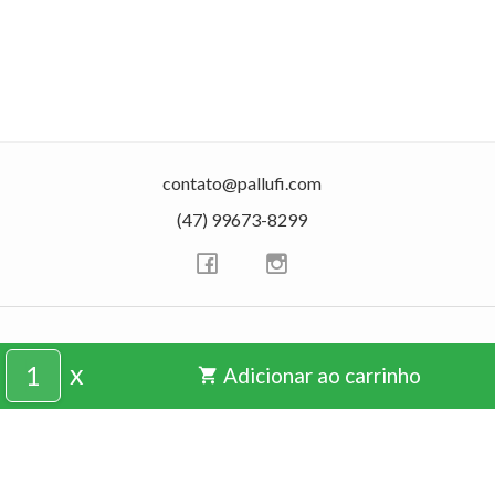
contato@pallufi.com
(47) 99673-8299
CRIADO COM
x
Adicionar ao carrinho
shopping_cart