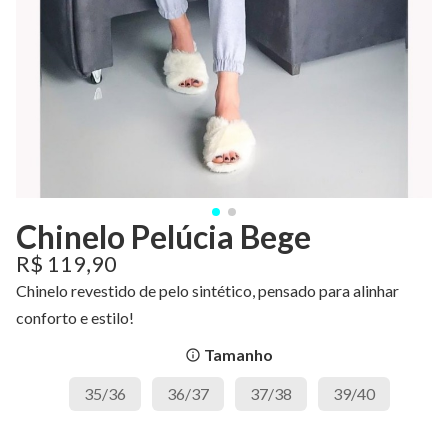
Chinelo Pelúcia Bege
R$ 119,90
Chinelo revestido de pelo sintético, pensado para alinhar
conforto e estilo!
Tamanho
info_outline
35/36
36/37
37/38
39/40