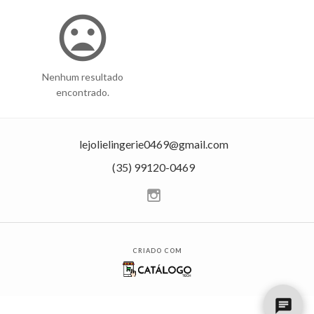
mood_bad
Nenhum resultado
encontrado.
lejolielingerie0469@gmail.com
(35) 99120-0469
CRIADO COM
chat