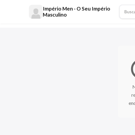
Império Men - O Seu Império
Masculino
mo
r
en