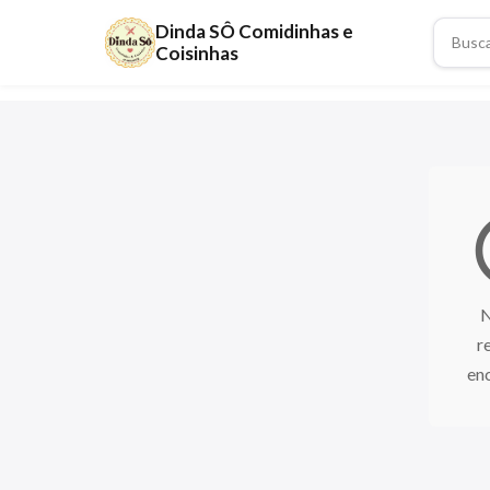
Dinda SÔ Comidinhas e
Coisinhas
mo
r
en