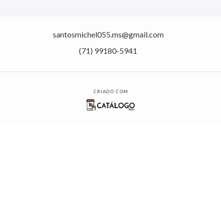
santosmichel055.ms@gmail.com
(71) 99180-5941
CRIADO COM